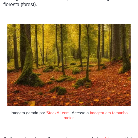
floresta (forest).
Imagem gerada por
StockAI.com
. Acesse a
imagem em tamanho
maior
.